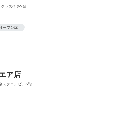
 ロクラス今泉9階
オープン席
クエア店
今泉スクエアビル5階