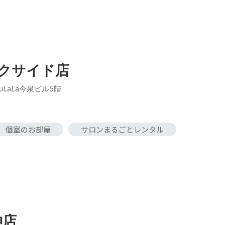
ークサイド店
uLaLa今泉ビル5階
個室のお部屋
サロンまるごとレンタル
神店