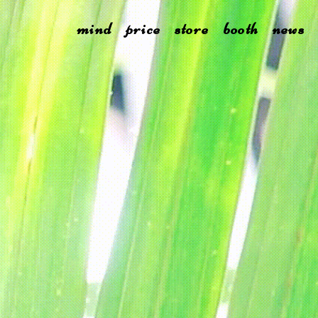
mind
price
store
booth
news