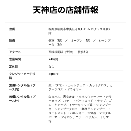
天神店の店舗情報
住所
福岡県福岡市中央区今泉1-11-5 ロクラス今泉9
階
設備
個室 3席 ／ オープン 4席 ／ シャンプ
ー台 3台
アクセス
西鉄福岡駅（天神） 徒歩3分
営業時間
24時間
定休日
なし
クレジットカード決
square
済
無償レンタル品（ブ
鏡 ・ワゴン ・カットチェア ・カットクロス、カ
ース内）
ラークロス ・ドライヤー
無償レンタル品（ブ
白タオル、黒タオル ・タオルウォーマー ・カラ
ース外）
ーカップ、ハケ ・パーマロッド ・ラップ、ゴ
ム、キャップ、イヤーキャップ等 ・シャンプー
台、シャンプークロス ・業務用シャンプー、ト
リートメント ・パルッキー、加温器、デジタル
パーマ ・アイロン、コテ ・バリカン、トリマー
等